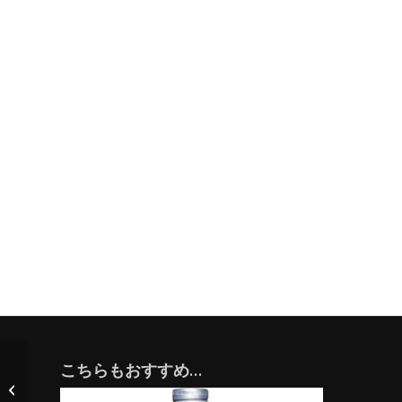
こちらもおすすめ…
ほまれ酒造 会津ほまれ
化粧水 200 ml 5 本まで