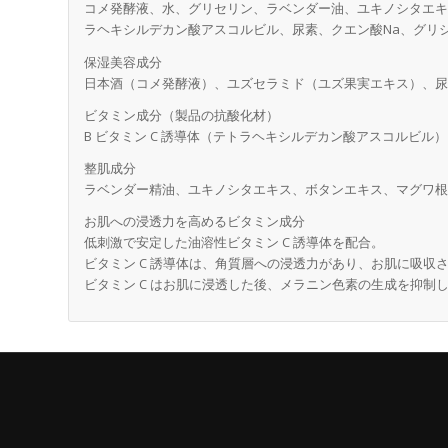
コメ発酵液、水、グリセリン、ラベンダー油、ユキノシタエ
ラヘキシルデカン酸アスコルビル、尿素、クエン酸Na、グリシン
保湿美容成分
日本酒（コメ発酵液）、ユズセラミド（ユズ果実エキス）、
ビタミン成分（製品の抗酸化材）
B ビタミン C 誘導体（テトラヘキシルデカン酸アスコルビル）
整肌成分
ラベンダー精油、ユキノシタエキス、ボタンエキス、マグワ
お肌への浸透力を高めるビタミン成分
低刺激で安定した油溶性ビタミン C 誘導体を配合。
ビタミン C 誘導体は、角質層への浸透力があり、お肌に吸収さ
ビタミン C はお肌に浸透した後、メラニン色素の生成を抑制