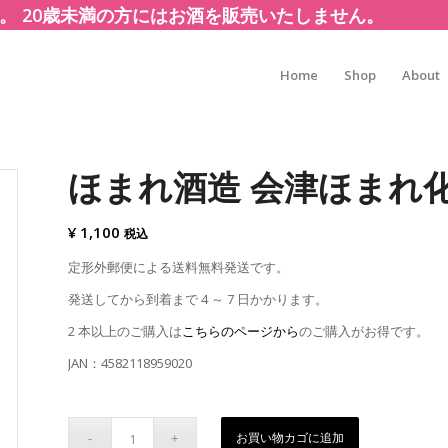
。 20歳未満の方にはお酒を販売いたしません。
Home
Shop
About
ほまれ酒造 会津ほまれ化粧
¥
1,100
税込
定形外郵便による送料無料発送です。
発送してから到着まで 4 ～ 7 日かかります。
2 本以上のご購入は
こちらのページから
のご購入がお得です。
JAN：4582118959020
お買い物カゴに追加