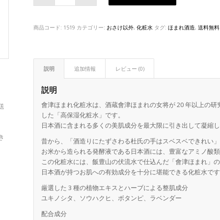
商品コード:
1519
カテゴリー:
おさけ以外
,
化粧水
タグ:
ほまれ酒造
,
送料無料
説明
追加情報
レビュー (0)
説明
會津ほまれ化粧水は、酒蔵會津ほまれの女将が 20 年以上の
送
した「高保湿化粧水」です。
日本酒に含まれる多くの美肌成分を最大限に引き出して凝縮
き
昔から、「酒造りにたずさわる杜氏の手はスベスベできれい
お米から造られる発酵液である日本酒には、豊富なアミノ酸
この化粧水には、飯豊山の伏流水で仕込んだ「會津ほまれ」の純
日本酒が持つお肌への有効成分を十分に堪能できる化粧水で
厳選した 3 種の植物エキスとハーブによる整肌成分
ユキノシタ、ソウハクヒ、ボタンピ、ラベンダー
配合成分