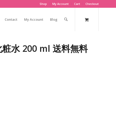
Shop
My Account
Cart
Checkout
Contact
My Account
Blog
水 200 ml 送料無料