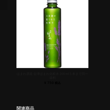
同一送料
ほまれ酒造 会津ほまれ化粧水 200 ml 5 本まで同一
送料
¥
750
税込
関連商品