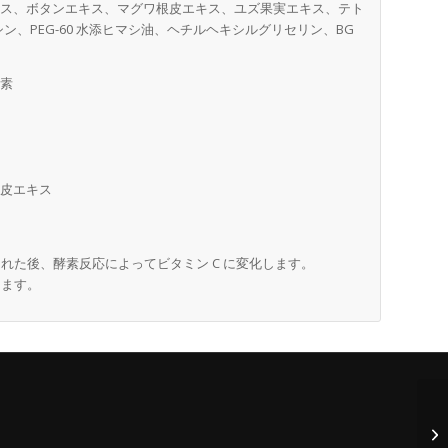
キス、ボタンエキス、マグワ根皮エキス、ユズ果実エキス、テト
、PEG-60 水添ヒマシ油、ヘチルヘキシルグリセリン、BG
尿素
根皮エキス
れた後、酵素反応によってビタミン C に変化します。
します。