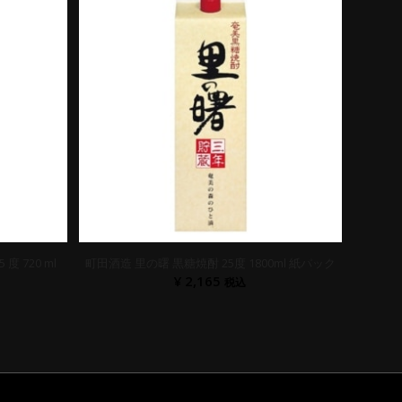
度 720 ml
町田酒造 里の曙 黒糖焼酎 25度 1800ml 紙パック
¥
2,165
税込