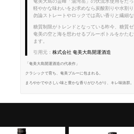
奄美大島の霊峰「湯湾岳」の伏流水使用をたっ
軽やかな味わいをお求めなら炭酸割りや水割り
勿論ストレートやロックでは高い香りと繊細な
糖質制限がトレンドとなっている昨今、糖質ゼ
奄美の空と海を想わせるブルーボトルをかたむ
ます。
引用元：
株式会社 奄美大島開運酒造
「奄美大島開運酒造の代表作」
クラシックで育ち、奄美ブルーに包まれる。
まろやかでやさしい味と豊かな香りがひろがり、キレ味抜群