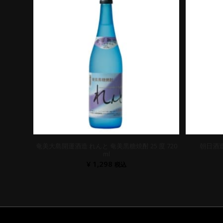
奄美大島開運酒造 れんと 奄美黒糖焼酎 25 度 720
朝日酒造 
ml
¥
1,298
税込