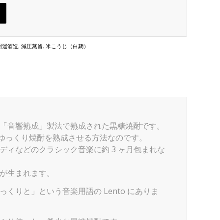
開運酒造
,
減圧蒸留
,
米こうじ（白麹）
「音響熟成」製法で熟成された黒糖焼酎です。
、ゆっくり焼酎を熟成させる方法なのです。
ィなどのクラシック音楽に約 3 ヶ月包まれな
が生まれます。
くりと」という音楽用語の Lento にありま