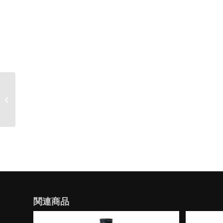
霧島酒造 白霧島 芋焼酎
25 度 1800 ml 紙パック
関連商品