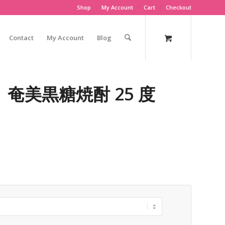
Shop
My Account
Cart
Checkout
Contact
My Account
Blog
奄美黒糖焼酎 25 度