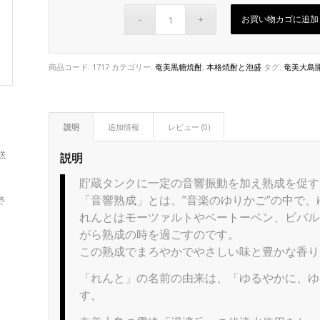
お買い物カゴに追加
商品コード:
1717
カテゴリー:
奄美黒糖焼酎
,
本格焼酎と泡盛
タグ:
奄美大島
説明
追加情報
レビュー (0)
送
説明
貯蔵タンクに一定の音響振動を加え熟成を促す
「音響熟成」とは、”音楽のゆりかご”の中で
き
れんとはモーツァルトやベートーベン、ビバルデ
がら熟成の時を過ごすのです。
この熟成でまろやかでやさしい味と豊かな香り
「れんと」の名前の由来は、「ゆるやかに、ゆっ
す。