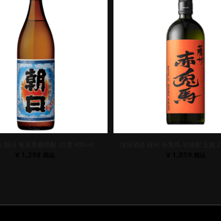
朝日 奄美黒糖焼酎 30 度 900 ml
濵田酒造 薩州 赤兎馬 芋焼酎 玉茜 25 
¥
1,298
¥
1,859
税込
税込