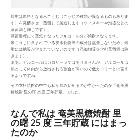
焼酎は原料となる米こうじ（こうじの種類が異なるものもありま
す）を発酵させ、蒸留して製造します（ウィスキーや泡盛などの
蒸留酒も同じです）。
蒸留過程にて蒸気となったアルコール分が焼酎となります。
米こうじに含まれている炭水化物等の成分は蒸発しないため、焼
酎には糖質が含まれていないのです（添加物等を含む蒸留酒は除
きます）。
まあ、アルコールはカロリー 0 ではありませんが、アルコールは
熱として体内から放出される割合が高いので低カロリーとは言え
るようですね。
その本格焼酎の中でも私が飲み始めるのが早かったのが「奄美黒
糖焼酎 里の曙 25度 三年貯蔵」でした。
なんで私は 奄美黒糖焼酎 里
の曙 25 度 三年貯蔵 にはまっ
たのか