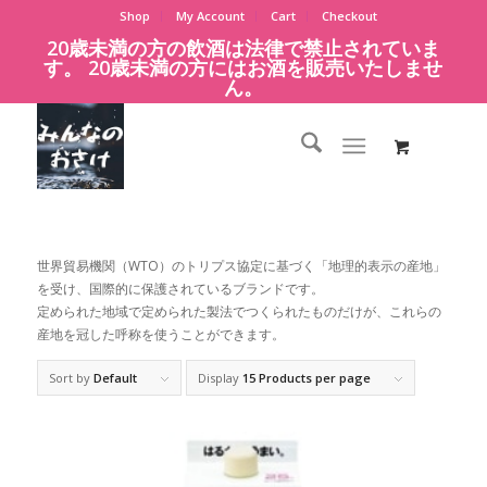
Shop
My Account
Cart
Checkout
20歳未満の方の飲酒は法律で禁止されていま
す。 20歳未満の方にはお酒を販売いたしませ
ん。
世界貿易機関（WTO）のトリプス協定に基づく「地理的表示の産地」
を受け、国際的に保護されているブランドです。
定められた地域で定められた製法でつくられたものだけが、これらの
産地を冠した呼称を使うことができます。
Sort by
Default
Display
15 Products per page